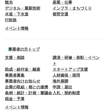
観光
産業・仕事
デジタル・最新技術
インフラ・まちづくり
水道・下水道
都営交通
行財政
イベント情報
事業者の方トップ
支援・相談
講演・研修・表彰・イベン
ト
助成・給付金・融資
スタートアップ支援
事業者募集
人材確保・採用
事業者向けお知らせ
海外展開
企業の取組・都との連携
申請・届出
条例・統計・計画・審議会
入札・契約制度
税金・予算
イベント情報