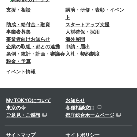
支援・相談
講演・研修・表彰・イベン
ト
助成・給付金・融資
スタートアップ支援
事業者募集
人材確保・採用
事業者向けお知らせ
海外展開
企業の取組・都との連携
申請・届出
条例・統計・計画・審議会
入札・契約制度
税金・予算
イベント情報
My TOKYOについて
お知らせ
東京の今
各種相談窓口
ご意見・ご感想
都庁総合ホームページ
サイトマップ
サイトポリシー