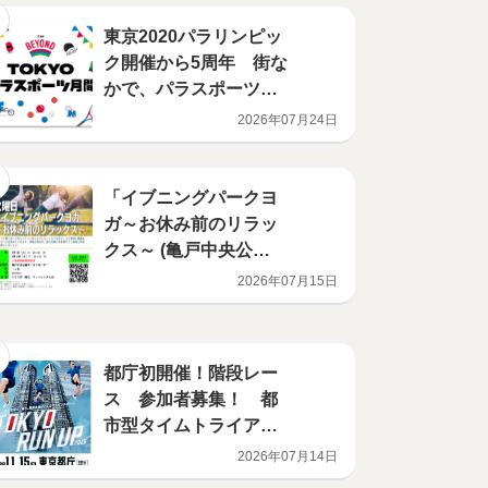
東京2020パラリンピッ
ク開催から5周年 街な
かで、パラスポーツに
出会う夏。8月・9月に
2026年07月24日
「TOKYOパラスポーツ
月間」を展開！
「イブニングパークヨ
ガ～お休み前のリラッ
クス～ (亀戸中央公
園)」開催のお知らせ
2026年07月15日
都庁初開催！階段レー
ス 参加者募集！ 都
市型タイムトライアル
レースで東京を一気に
2026年07月14日
駆け上がる 2026年11