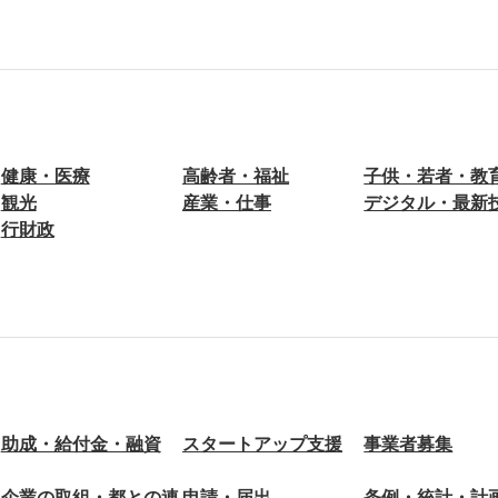
健康・医療
高齢者・福祉
子供・若者・教
観光
産業・仕事
デジタル・最新
行財政
助成・給付金・融資
スタートアップ支援
事業者募集
企業の取組・都との連
申請・届出
条例・統計・計