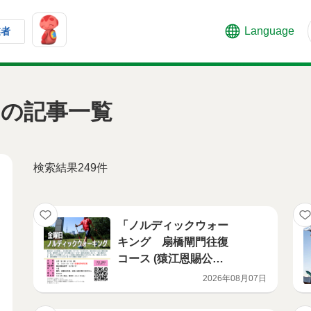
Language
業者
の記事一覧
検索結果249件
「ノルディックウォー
キング 扇橋閘門往復
コース (猿江恩賜公
園)」開催のお知らせ
2026年08月07日