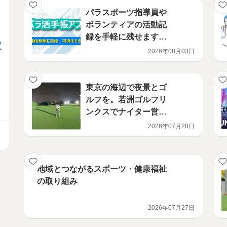
パラスポーツ指導員や
ボランティアの活動記
録を手軽に残せます
る
「TOKYOパラ活手帳ア
2026年08月03日
プリ」運用開始！！
東京の海辺で夜景とゴ
ルフを。若洲ゴルフリ
ンクスでナイター営業
を実施！
2026年07月28日
地域とつながるスポーツ・健康福祉
の取り組み
2026年07月27日