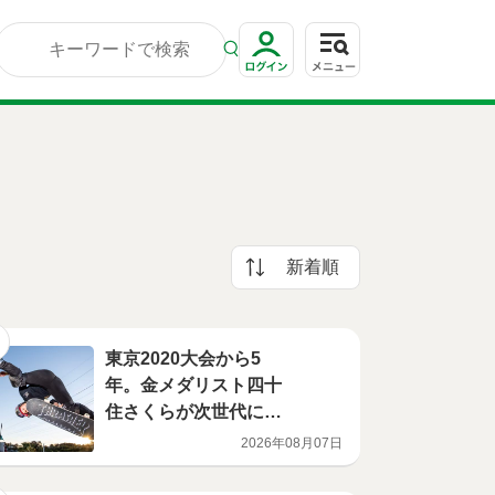
新着順
東京2020大会から5
年。金メダリスト四十
住さくらが次世代につ
なぐ、スケートボード
2026年08月07日
の未来【TOKYO UPD
ATES】