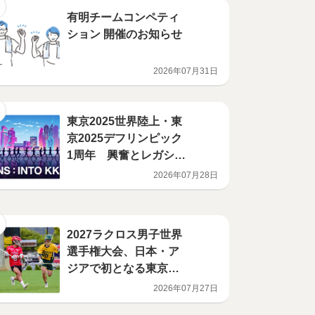
有明チームコンペティ
ション 開催のお知らせ
2026年07月31日
東京2025世界陸上・東
京2025デフリンピック
1周年 興奮とレガシー
を未来へ繋ぐ記念イベ
2026年07月28日
ント「RUNS：INTO K
K（C）」開催！ 参加
者募集を開始
2027ラクロス男子世界
選手権大会、日本・ア
ジアで初となる東京開
催決定！ 大井ホッケー
2026年07月27日
競技場がメイン会場