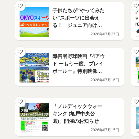
子供たちが“やってみた
い”スポーツに出会え
る！ ジュニア向けス
ポーツ教室・イベント
2026年07月27日
情報を紹介する特設ウ
ェブサイト「みんな
の！TOKYOスポーツた
障害者野球映画『4アウ
んけんひろば」を開設‼
ト ーもう一度、プレイ
ボールー』特別映像上
映イベント スポーツ
2026年07月16日
を、みんなで楽しも
う！「海の森ベースボ
ールフェスタ」開催 9
「ノルディックウォー
月19日（土曜日）15時
キング (亀戸中央公
00分～19時30分
園)」開催のお知らせ
2026年07月15日