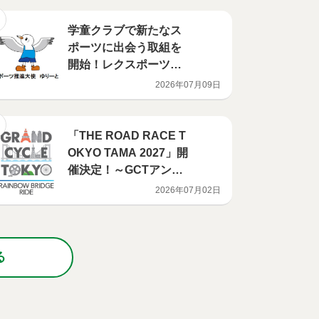
月15日（日曜日）＠東
京都庁
学童クラブで新たなス
ポーツに出会う取組を
開始！レクスポーツ普
及啓発支援事業
2026年07月09日
「THE ROAD RACE T
OKYO TAMA 2027」開
催決定！～GCTアンバ
サダーは稲村亜美さ
2026年07月02日
ん、武井壮さん～自転
車ゆかりの場所を巡る
『ペダる！東京』も放
送開始！【GRAND CY
る
CLE TOKYO】