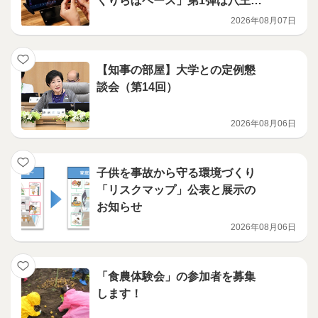
くりらぼベース」第1弾は八王子
市 令和8年8月23日（日曜日）
2026年08月07日
「TIB KIDS DAY in多摩」と同
時開催
【知事の部屋】大学との定例懇
談会（第14回）
2026年08月06日
子供を事故から守る環境づくり
「リスクマップ」公表と展示の
お知らせ
2026年08月06日
「食農体験会」の参加者を募集
します！