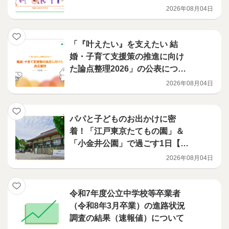
2026年08月04日
「『叶えたい』を支えたい 結
婚・子育て支援策の推進に向け
た論点整理2026」の公表につい
て
2026年08月04日
パパと子どものお出かけに密
着！「江戸東京たてもの園」＆
「小金井公園」で過ごす1日【Ｔ
ＥＡＭ家事・育児】
2026年08月04日
令和7年度公立中学校等卒業者
（令和8年3月卒業）の進路状況
調査の結果（速報値）について