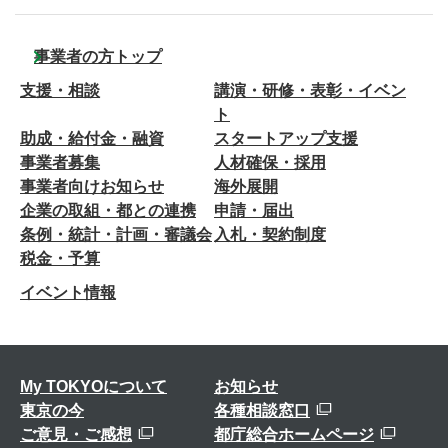
事業者の方トップ
支援・相談
講演・研修・表彰・イベン
ト
助成・給付金・融資
スタートアップ支援
事業者募集
人材確保・採用
事業者向けお知らせ
海外展開
企業の取組・都との連携
申請・届出
条例・統計・計画・審議会
入札・契約制度
税金・予算
イベント情報
My TOKYOについて
お知らせ
東京の今
各種相談窓口
ご意見・ご感想
都庁総合ホームページ