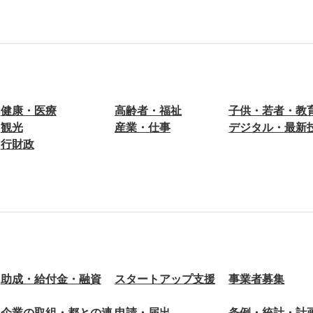
健康・医療
高齢者・福祉
子供・若者・教
観光
産業・仕事
デジタル・最新
行財政
助成・給付金・融資
スタートアップ支援
事業者募集
企業の取組・都との連
申請・届出
条例・統計・計