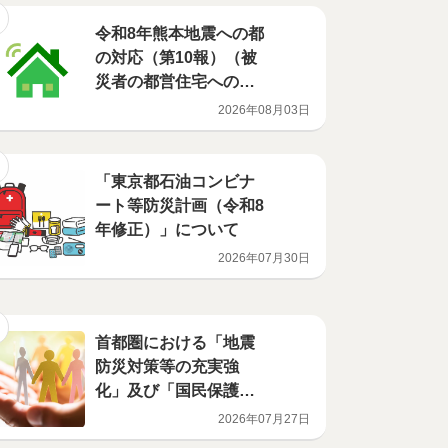
令和8年熊本地震への都
の対応（第10報）（被
災者の都営住宅への受
入れについて）
2026年08月03日
「東京都石油コンビナ
ート等防災計画（令和8
年修正）」について
2026年07月30日
首都圏における「地震
防災対策等の充実強
化」及び「国民保護の
推進」に係る国への提
2026年07月27日
案の実施について