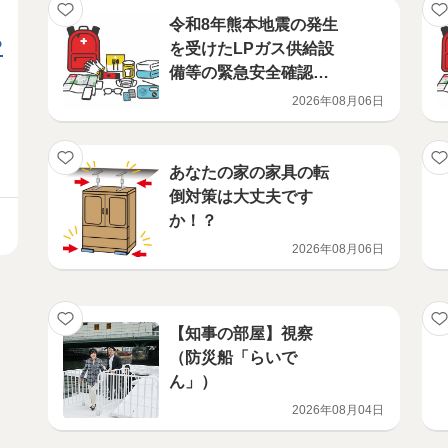
令和8年熊本地震の発生
る
を受けたLPガス供給設
備等の緊急安全確認に
ついて
2026年08月06日
あなたの家の家具の転
倒対策は大丈夫です
か！？
2026年08月06日
【知事の部屋】視察
（防災船「らいで
ん」）
2026年08月04日