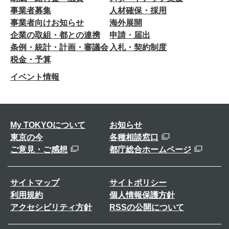
事業者募集
人材確保・採用
事業者向けお知らせ
海外展開
企業の取組・都との連携
申請・届出
条例・統計・計画・審議会
入札・契約制度
税金・予算
イベント情報
My TOKYOについて
お知らせ
東京の今
各種相談窓口
ご意見・ご感想
都庁総合ホームページ
サイトマップ
サイトポリシー
利用規約
個人情報保護方針
アクセシビリティ方針
RSSの公開について