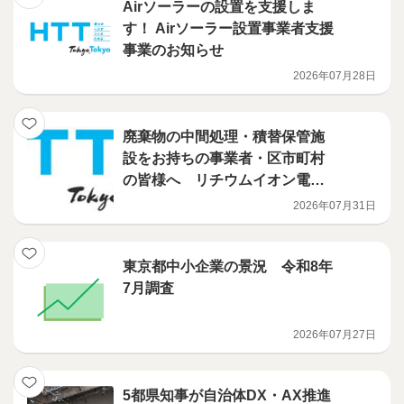
Airソーラーの設置を支援しま
す！ Airソーラー設置事業者支援
事業のお知らせ
2026年07月28日
廃棄物の中間処理・積替保管施
設をお持ちの事業者・区市町村
の皆様へ リチウムイオン電池
火災対策を、都が支援します
2026年07月31日
（電池検知機・火災検知機等の
導入補助事業）
東京都中小企業の景況 令和8年
7月調査
2026年07月27日
5都県知事が自治体DX・AX推進