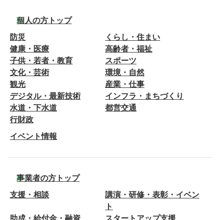
個人の方トップ
防災
くらし・住まい
健康・医療
高齢者・福祉
子供・若者・教育
スポーツ
文化・芸術
環境・自然
観光
産業・仕事
デジタル・最新技術
インフラ・まちづくり
水道・下水道
都営交通
行財政
イベント情報
事業者の方トップ
支援・相談
講演・研修・表彰・イベン
ト
助成・給付金・融資
スタートアップ支援