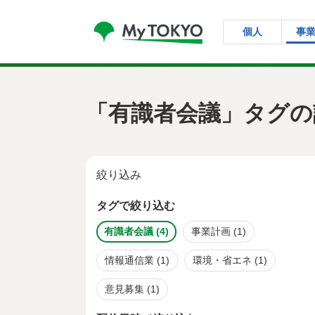
コンテンツにスキップ
個人
事
「有識者会議」タグの
絞り込み
タグで絞り込む
有識者会議
(4)
事業計画
(1)
情報通信業
(1)
環境・省エネ
(1)
意見募集
(1)