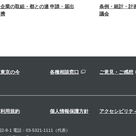
企業の取組・都との連
申請・届出
条例・統計・計
携
議会
東京の今
各種相談窓口
ご意見・ご感想
利用規約
個人情報保護方針
アクセシビリテ
-8-1
電話：03-5321-1111（代表）