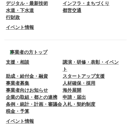
デジタル・最新技術
インフラ・まちづくり
水道・下水道
都営交通
行財政
イベント情報
事業者の方トップ
支援・相談
講演・研修・表彰・イベン
ト
助成・給付金・融資
スタートアップ支援
事業者募集
人材確保・採用
事業者向けお知らせ
海外展開
企業の取組・都との連携
申請・届出
条例・統計・計画・審議会
入札・契約制度
税金・予算
イベント情報