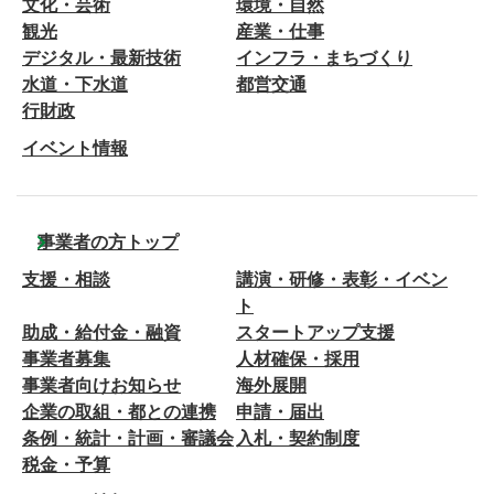
文化・芸術
環境・自然
観光
産業・仕事
デジタル・最新技術
インフラ・まちづくり
水道・下水道
都営交通
行財政
イベント情報
事業者の方トップ
支援・相談
講演・研修・表彰・イベン
ト
助成・給付金・融資
スタートアップ支援
事業者募集
人材確保・採用
事業者向けお知らせ
海外展開
企業の取組・都との連携
申請・届出
条例・統計・計画・審議会
入札・契約制度
税金・予算