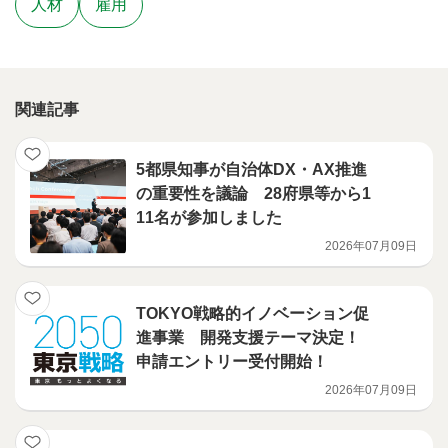
人材
雇用
関連記事
5都県知事が自治体DX・AX推進
の重要性を議論 28府県等から1
11名が参加しました
2026年07月09日
TOKYO戦略的イノベーション促
進事業 開発支援テーマ決定！
申請エントリー受付開始！
2026年07月09日