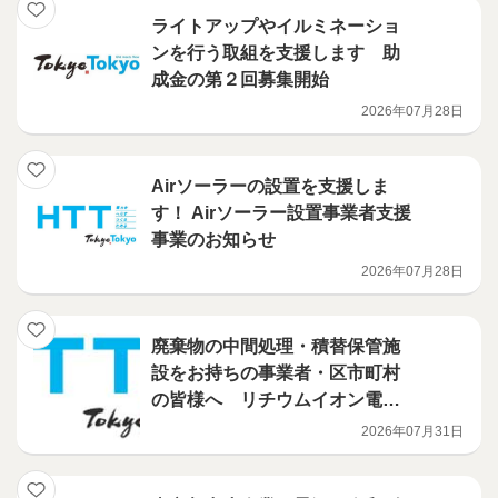
ライトアップやイルミネーショ
ンを行う取組を支援します 助
成金の第２回募集開始
2026年07月28日
Airソーラーの設置を支援しま
す！ Airソーラー設置事業者支援
事業のお知らせ
2026年07月28日
廃棄物の中間処理・積替保管施
設をお持ちの事業者・区市町村
の皆様へ リチウムイオン電池
火災対策を、都が支援します
2026年07月31日
（電池検知機・火災検知機等の
導入補助事業）