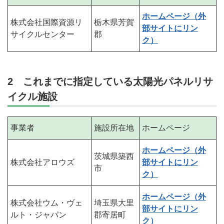
ホームページ（外
株式会社国際資源リ
栃木県芳賀
部サイトにリン
サイクルセンター
郡
ク）
2 これまでに指定している太陽光パネルリサ
イクル施設
事業者
施設所在地
ホームページ
ホームページ（外
茨城県築西
株式会社アロウズ
部サイトにリン
市
ク）
ホームページ（外
株式会社ウム・ヴェ
埼玉県大里
部サイトにリン
ルト・ジャパン
郡寄居町
ク）