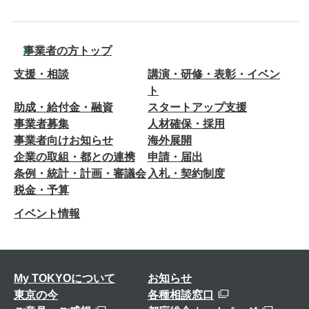
事業者の方トップ
支援・相談
講演・研修・表彰・イベン
ト
助成・給付金・融資
スタートアップ支援
事業者募集
人材確保・採用
事業者向けお知らせ
海外展開
企業の取組・都との連携
申請・届出
条例・統計・計画・審議会
入札・契約制度
税金・予算
イベント情報
My TOKYOについて
お知らせ
東京の今
各種相談窓口