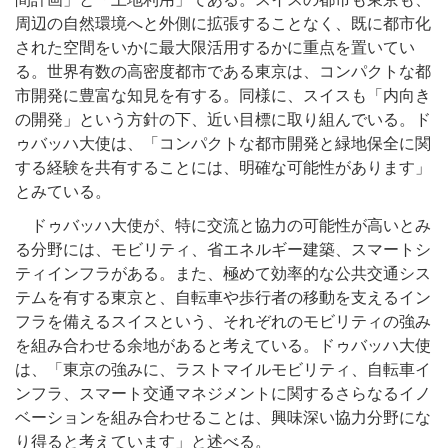
周辺の自然環境へと外側に拡張することなく、既に都市化
された空間をいかに最大限活用するかに重点を置いてい
る。世界有数の高密度都市である東京は、コンパクトな都
市開発に豊富な知見を有する。同様に、スイスも「内向き
の開発」という方針の下、近い目標に取り組んでいる。ド
ゥバッハ大使は、「コンパクトな都市開発と緑地保全に関
する経験を共有することには、明確な可能性があります」
とみている。
ドゥバッハ大使が、特に交流と協力の可能性が高いとみ
る分野には、モビリティ、省エネルギー建築、スマートシ
ティインフラがある。また、極めて効率的な公共交通シス
テムを有する東京と、自転車や歩行者の移動を支えるイン
フラを備えるスイスという、それぞれのモビリティの強み
を組み合わせる余地があると考えている。ドゥバッハ大使
は、「東京の強みに、ラストマイルモビリティ、自転車イ
ンフラ、スマート交通マネジメントに関するさらなるイノ
ベーションを組み合わせることは、興味深い協力分野にな
り得ると考えています」と述べる。