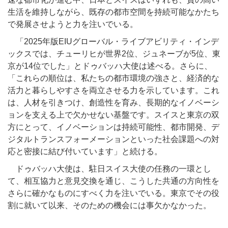
生活を維持しながら、既存の都市空間を持続可能なかたち
で発展させようと力を注いでいる。
「2025年版EIUグローバル・ライブアビリティ・インデ
ックスでは、チューリヒが世界2位、ジュネーブが5位、東
京が14位でした」とドゥバッハ大使は述べる。さらに、
「これらの順位は、私たちの都市環境の強さと、経済的な
活力と暮らしやすさを両立させる力を示しています。これ
は、人材を引きつけ、創造性を育み、長期的なイノベーシ
ョンを支える上で欠かせない基盤です。スイスと東京の双
方にとって、イノベーションは持続可能性、都市開発、デ
ジタルトランスフォーメーションといった社会課題への対
応と密接に結び付いています」と続ける。
ドゥバッハ大使は、駐日スイス大使の任務の一環とし
て、相互協力と意見交換を通じ、こうした共通の方向性を
さらに確かなものにすべく力を注いでいる。東京でその役
割に就いて以来、そのための機会には事欠かなかった。