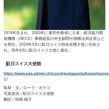
1974年生まれ。2003年に連邦外務省に入省、経済協力開
発機構（OECD）事務総長の外交顧問や国際法局次長など
を歴任。2024年3月に駐日スイス特命全権大使に任命さ
れ、同年9月に駐日スイス大使に着任。
駐日スイス大使館
https://www.eda.admin.ch/countries/japan/ja/home/repre
取材・文／ローラ・ポラコ
写真提供／駐日スイス大使館
翻訳／田崎 桃子