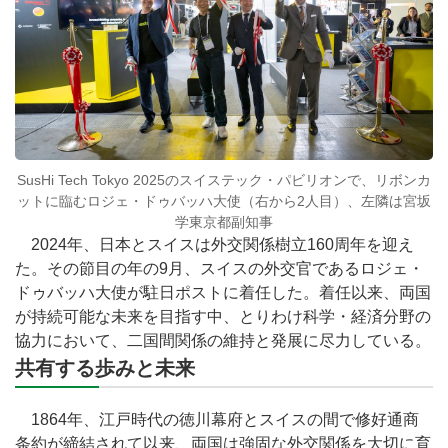
SusHi Tech Tokyo 2025のスイステック・パビリオンで、リボンカ
ットに臨むロジェ・ドゥバッハ大使（右から2人目）、左隣は宮坂
学東京都副知事
2024年、日本とスイスは外交関係樹立160周年を迎え
た。その節目の年の9月、スイスの外交官であるロジェ・
ドゥバッハ大使が駐日ポストに着任した。着任以来、両国
が持続可能な未来を目指す中、とりわけ科学・経済分野の
協力において、二国間関係の維持と発展に尽力している。
共有する歩みと未来
1864年、江戸時代の徳川幕府とスイスの間で修好通商
条約が締結されて以来、両国は強固な外交関係を大切に育