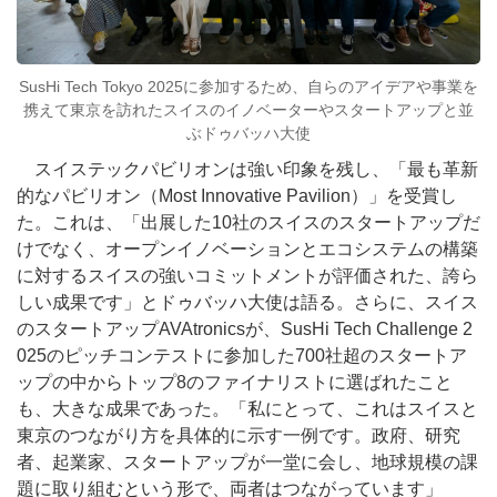
SusHi Tech Tokyo 2025に参加するため、自らのアイデアや事業を
携えて東京を訪れたスイスのイノベーターやスタートアップと並
ぶドゥバッハ大使
スイステックパビリオンは強い印象を残し、「最も革新
的なパビリオン（Most Innovative Pavilion）」を受賞し
た。これは、「出展した10社のスイスのスタートアップだ
けでなく、オープンイノベーションとエコシステムの構築
に対するスイスの強いコミットメントが評価された、誇ら
しい成果です」とドゥバッハ大使は語る。さらに、スイス
のスタートアップAVAtronicsが、SusHi Tech Challenge 2
025のピッチコンテストに参加した700社超のスタートア
ップの中からトップ8のファイナリストに選ばれたこと
も、大きな成果であった。「私にとって、これはスイスと
東京のつながり方を具体的に示す一例です。政府、研究
者、起業家、スタートアップが一堂に会し、地球規模の課
題に取り組むという形で、両者はつながっています」