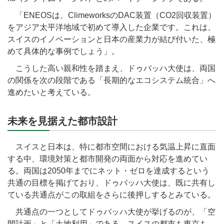
「ENEOSは、ClimeworksのDAC装置（CO2回収装置）
をアジア太平洋地域で初めて導入した企業です。これは、
スイスのイノベーションと日本の産業力が結び付いた、極
めて具体的な事例でしょう」。
こうした高い親和性を踏まえ、ドゥバッハ大使は、両国
の関係を次の段階である「長期的なエコシステム統合」へ
進めたいと考えている。
未来を見据えた都市設計
スイスと日本は、特に都市空間における気温上昇に直面
する中、環境対策と都市開発の両面から対応を進めてい
る。両国は2050年までにネット・ゼロを達成するという
共通の目標を掲げており、ドゥバッハ大使は、既に共有し
ている共通点がこの取組をさらに後押しするとみている。
共通点の一つとしてドゥバッハ大使が挙げるのが、「空
間計画」と「土地利用」である。スイスの都市も東京も、