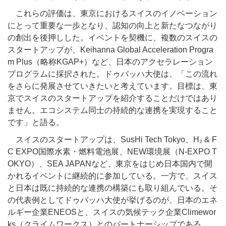
これらの評価は、東京におけるスイスのイノベーション
にとって重要な一歩となり、認知の向上と新たなつながり
の創出を後押しした。イベントを契機に、複数のスイスの
スタートアップが、Keihanna Global Acceleration Progra
m Plus（略称KGAP+）など、日本のアクセラレーション
プログラムに採択された。ドゥバッハ大使は、「この流れ
をさらに発展させていきたいと考えています。目標は、東
京でスイスのスタートアップを紹介することだけではあり
ません。エコシステム同士の持続的な連携を実現すること
です」と語る。
スイスのスタートアップは、SusHi Tech Tokyo、H₂ & F
C EXPO国際水素・燃料電池展、NEW環境展（N-EXPO T
OKYO）、SEA JAPANなど、東京をはじめ日本国内で開
かれるイベントに継続的に参加している。一方で、スイス
と日本は既に持続的な連携の構築にも取り組んでいる。そ
の代表例としてドゥバッハ大使が挙げるのが、日本のエネ
ルギー企業ENEOSと、スイスの気候テック企業Climewor
ks（クライムワークス）とのパートナーシップである。