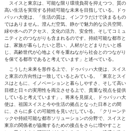
スイスと東京は、可能な限り環境負荷を抑えつつ、質の
高い生活を実現する持続可能な未来を目指している。ドゥ
バッハ大使は、「生活の質は、インフラだけで決まるもの
ではありません。澄んだ空気、静かで魅力的な公共空間、
緑や水へのアクセス、文化の活力、安全性、そしてコミュ
ニティとのつながりも含まれるのです。持続可能な都市と
は、家族が暮らしたいと思い、人材がとどまりたいと感
じ、高齢世代が心地よく年を重ねながら社会とのつながり
を保てる都市であると考えています」と述べている。
こうした未来を形作る上で、ドゥバッハ大使は、スイス
と東京の方向性は一致しているとみている。「東京とスイ
スはともに、イノベーションと暮らしやすさ、そして高い
目標と日々の実用性を両立させる上で、貴重な視点を提供
していると考えています」。将来を見据え、ドゥバッハ大
使は、祖国スイスと今や生活の拠点となった日本との間
に、さらに多くの可能性を見いだしている。「クリーンテ
ックや持続可能な都市ソリューションの分野で、スイスと
東京の関係者が協働するための接点をさらに増やすこと