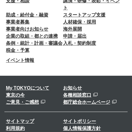
支援・相談
講演・研修・表彰・イベン
ト
助成・給付金・融資
スタートアップ支援
事業者募集
人材確保・採用
事業者向けお知らせ
海外展開
企業の取組・都との連携
申請・届出
条例・統計・計画・審議会
入札・契約制度
税金・予算
イベント情報
My TOKYOについて
お知らせ
東京の今
各種相談窓口
ご意見・ご感想
都庁総合ホームページ
サイトマップ
サイトポリシー
利用規約
個人情報保護方針