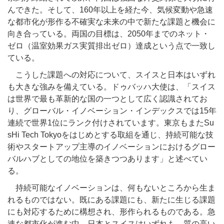
んできた。そして、160年以上を経た今、気候変動や急速
な都市化が形作る不確実な未来の中で新たな課題と機会に
向き合っている。両国の目標は、2050年までのネット・
ゼロ（温室効果ガス実質排出ゼロ）達成という点で一致し
ている。
こうした課題への対応について、スイスと日本はいずれ
も大きな強みを備えている。ドゥバッハ大使は、「スイス
は世界で最も革新的な国の一つとして広く認識されてお
り、グローバル・イノベーション・インデックスでは15年
連続で世界1位にランク付けされています。東京もまたSu
sHi Tech Tokyoをはじめとする取組を通じ、持続可能な技
術やスタートアップ主導のイノベーションにおけるグロー
バルハブとしての地位を築きつつあります」と述べてい
る。
持続可能なイノベーションは、何もないところから生ま
れるものではない。既にある課題にも、新たに生じる課題
にも対応するために構想され、形作られるものである。急
速な都市化が進む中、日本とスイスはいずれも、質の高い