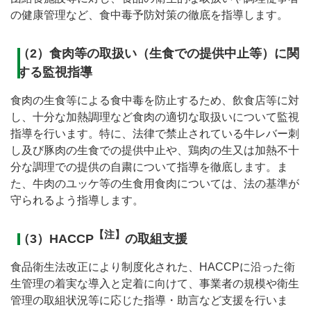
の健康管理など、食中毒予防対策の徹底を指導します。
（2）食肉等の取扱い（生食での提供中止等）に関
する監視指導
食肉の生食等による食中毒を防止するため、飲食店等に対
し、十分な加熱調理など食肉の適切な取扱いについて監視
指導を行います。特に、法律で禁止されている牛レバー刺
し及び豚肉の生食での提供中止や、鶏肉の生又は加熱不十
分な調理での提供の自粛について指導を徹底します。ま
た、牛肉のユッケ等の生食用食肉については、法の基準が
守られるよう指導します。
【注】
（3）HACCP
の取組支援
食品衛生法改正により制度化された、HACCPに沿った衛
生管理の着実な導入と定着に向けて、事業者の規模や衛生
管理の取組状況等に応じた指導・助言など支援を行いま