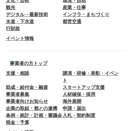
文化・芸術
環境・自然
観光
産業・仕事
デジタル・最新技術
インフラ・まちづくり
水道・下水道
都営交通
行財政
イベント情報
事業者の方トップ
支援・相談
講演・研修・表彰・イベン
ト
助成・給付金・融資
スタートアップ支援
事業者募集
人材確保・採用
事業者向けお知らせ
海外展開
企業の取組・都との連携
申請・届出
条例・統計・計画・審議会
入札・契約制度
税金・予算