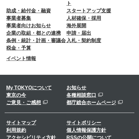
ト
助成・給付金・融資
スタートアップ支援
事業者募集
人材確保・採用
事業者向けお知らせ
海外展開
企業の取組・都との連携
申請・届出
条例・統計・計画・審議会
入札・契約制度
税金・予算
イベント情報
My TOKYOについて
お知らせ
東京の今
各種相談窓口
ご意見・ご感想
都庁総合ホームページ
サイトマップ
サイトポリシー
利用規約
個人情報保護方針
アクセシビリティ方針
RSSの公開について