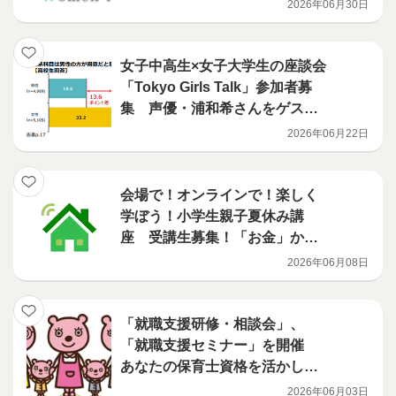
2026年06月30日
女子中高生×女子大学生の座談会
「Tokyo Girls Talk」参加者募
集 声優・浦和希さんをゲスト
に迎え、8月23日（日曜日）開催
2026年06月22日
会場で！オンラインで！楽しく
学ぼう！小学生親子夏休み講
座 受講生募集！「お金」か
ら、「ネットのルール」、「エ
2026年06月08日
シカル」まで
「就職支援研修・相談会」、
「就職支援セミナー」を開催
あなたの保育士資格を活かしま
せんか 事前申込・参加費無料
2026年06月03日