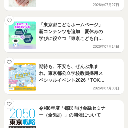
2026年07月27日
「東京都こどもホームページ」
新コンテンツを追加 夏休みの
学びに役立つ「東京こども自由
研究ラボ」を公開
2026年07月14日
期待も、不安も、ぜんぶ集ま
れ。東京都公立学校教員採用ス
ペシャルイベント2026「TOKY
O 教育 Festa！」開催 「東京
2026年07月03日
都の教員」という職業に興味の
ある方へ
令和8年度「都民向け金融セミナ
ー（全5回）」の開催について