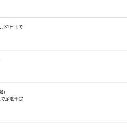
月31日まで
課
職）
代で派遣予定