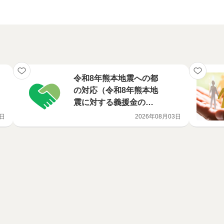
令和8年熊本地震への都
の対応（令和8年熊本地
震に対する義援金の募
集及び募金箱の設置に
1日
2026年08月03日
ついて）