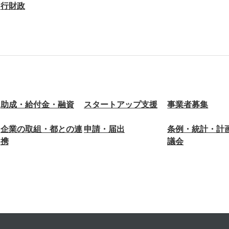
行財政
助成・給付金・融資
スタートアップ支援
事業者募集
企業の取組・都との連
申請・届出
条例・統計・計
携
議会