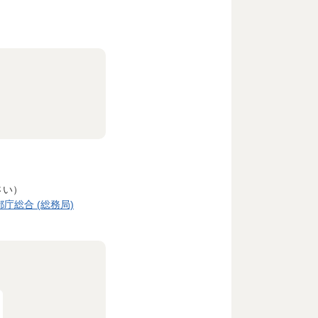
さい）
庁総合 (総務局)