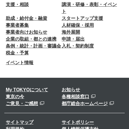
支援・相談
講演・研修・表彰・イベン
ト
助成・給付金・融資
スタートアップ支援
事業者募集
人材確保・採用
事業者向けお知らせ
海外展開
企業の取組・都との連携
申請・届出
条例・統計・計画・審議会
入札・契約制度
税金・予算
イベント情報
My TOKYOについて
お知らせ
東京の今
各種相談窓口
ご意見・ご感想
都庁総合ホームページ
サイトマップ
サイトポリシー