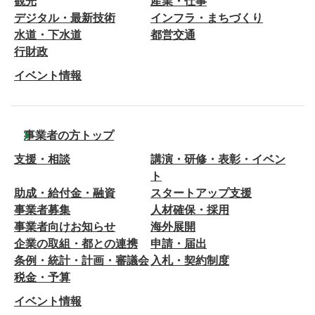
観光
産業・仕事
デジタル・最新技術
インフラ・まちづくり
水道・下水道
都営交通
行財政
イベント情報
事業者の方トップ
支援・相談
講演・研修・表彰・イベン
ト
助成・給付金・融資
スタートアップ支援
事業者募集
人材確保・採用
事業者向けお知らせ
海外展開
企業の取組・都との連携
申請・届出
条例・統計・計画・審議会
入札・契約制度
税金・予算
イベント情報