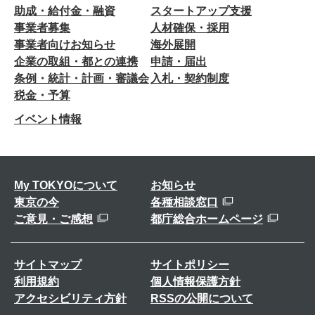
助成・給付金・融資
スタートアップ支援
事業者募集
人材確保・採用
事業者向けお知らせ
海外展開
企業の取組・都との連携
申請・届出
条例・統計・計画・審議会
入札・契約制度
税金・予算
イベント情報
My TOKYOについて
お知らせ
東京の今
各種相談窓口
ご意見・ご感想
都庁総合ホームページ
サイトマップ
サイトポリシー
利用規約
個人情報保護方針
アクセシビリティ方針
RSSの公開について