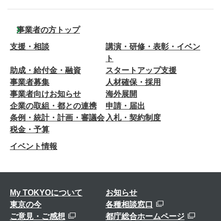
事業者の方トップ
支援・相談
講演・研修・表彰・イベン
ト
助成・給付金・融資
スタートアップ支援
事業者募集
人材確保・採用
事業者向けお知らせ
海外展開
企業の取組・都との連携
申請・届出
条例・統計・計画・審議会
入札・契約制度
税金・予算
イベント情報
My TOKYOについて
お知らせ
東京の今
各種相談窓口
ご意見・ご感想
都庁総合ホームページ