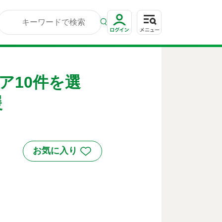
ア10件を選
援