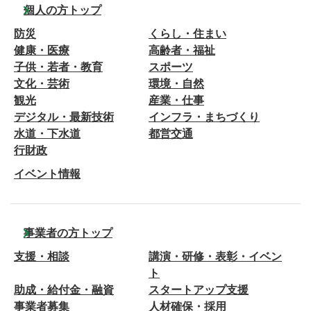
個人の方トップ
防災
くらし・住まい
健康・医療
高齢者・福祉
子供・若者・教育
スポーツ
文化・芸術
環境・自然
観光
産業・仕事
デジタル・最新技術
インフラ・まちづくり
水道・下水道
都営交通
行財政
イベント情報
事業者の方トップ
支援・相談
講演・研修・表彰・イベン
ト
助成・給付金・融資
スタートアップ支援
事業者募集
人材確保・採用