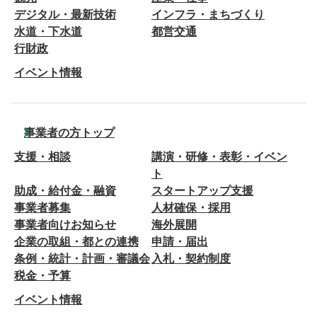
デジタル・最新技術
インフラ・まちづくり
水道・下水道
都営交通
行財政
イベント情報
事業者の方トップ
支援・相談
講演・研修・表彰・イベン
ト
助成・給付金・融資
スタートアップ支援
事業者募集
人材確保・採用
事業者向けお知らせ
海外展開
企業の取組・都との連携
申請・届出
条例・統計・計画・審議会
入札・契約制度
税金・予算
イベント情報