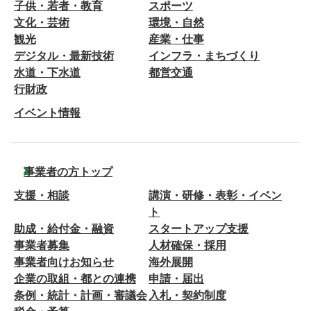
子供・若者・教育
スポーツ
文化・芸術
環境・自然
観光
産業・仕事
デジタル・最新技術
インフラ・まちづくり
水道・下水道
都営交通
行財政
イベント情報
事業者の方トップ
支援・相談
講演・研修・表彰・イベン
ト
助成・給付金・融資
スタートアップ支援
事業者募集
人材確保・採用
事業者向けお知らせ
海外展開
企業の取組・都との連携
申請・届出
条例・統計・計画・審議会
入札・契約制度