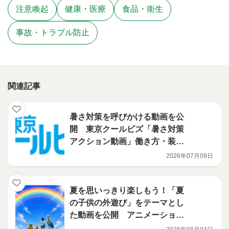
注意喚起
健康・医療
食品・衛生
事故・トラブル防止
関連記事
暑さ対策を呼びかける動画を公
開 東京クールビズ「暑さ対策
アクション動画」働き方・装い
をクールに篇
2026年07月09日
夏を思いっきり楽しもう！「夏
の子供の外遊び」をテーマとし
た動画を公開 アニメーション
編