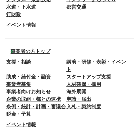
水道・下水道
都営交通
行財政
イベント情報
事業者の方トップ
支援・相談
講演・研修・表彰・イベン
ト
助成・給付金・融資
スタートアップ支援
事業者募集
人材確保・採用
事業者向けお知らせ
海外展開
企業の取組・都との連携
申請・届出
条例・統計・計画・審議会
入札・契約制度
税金・予算
イベント情報