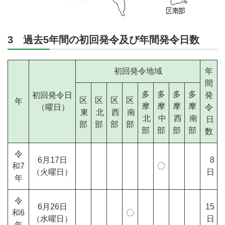
3 過去5年間の初回発令及び年間発令日数
初回発令地域
年
間
多
多
多
多
初回発令日
発
区
区
区
区
年
摩
摩
摩
摩
（曜日）
令
東
北
西
南
北
中
西
南
日
部
部
部
部
部
部
部
部
数
令
6月17日
8
和7
〇
（火曜日）
日
年
令
6月26日
15
和6
〇
（水曜日）
日
年