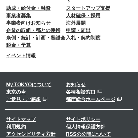
ト
助成・給付金・融資
スタートアップ支援
事業者募集
人材確保・採用
事業者向けお知らせ
海外展開
企業の取組・都との連携
申請・届出
条例・統計・計画・審議会
入札・契約制度
税金・予算
イベント情報
My TOKYOについて
お知らせ
東京の今
各種相談窓口
ご意見・ご感想
都庁総合ホームページ
サイトマップ
サイトポリシー
利用規約
個人情報保護方針
アクセシビリティ方針
RSSの公開について