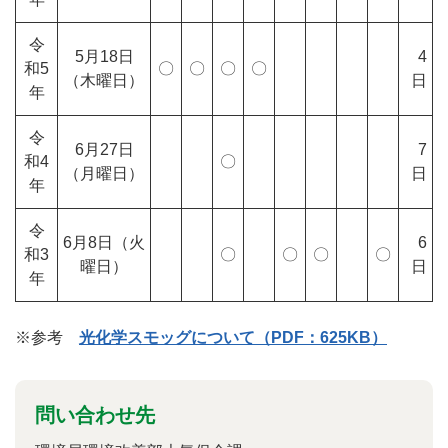
令
5月18日
4
和5
〇
〇
〇
〇
（木曜日）
日
年
令
6月27日
7
和4
〇
（月曜日）
日
年
令
6月8日（火
6
和3
〇
〇
〇
〇
曜日）
日
年
※参考
光化学スモッグについて（PDF：625KB）
問い合わせ先