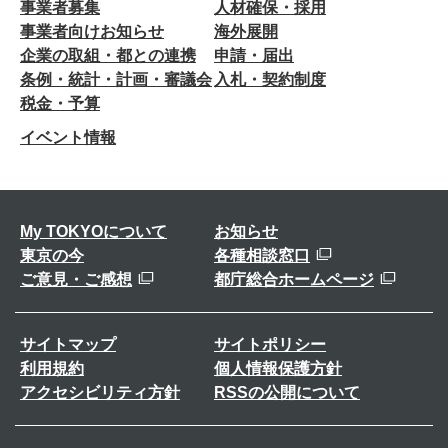
事業者募集
人材確保・採用
事業者向けお知らせ
海外展開
企業の取組・都との連携
申請・届出
条例・統計・計画・審議会
入札・契約制度
税金・予算
イベント情報
My TOKYOについて
お知らせ
東京の今
各種相談窓口
ご意見・ご感想
都庁総合ホームページ
サイトマップ
サイトポリシー
利用規約
個人情報保護方針
アクセシビリティ方針
RSSの公開について