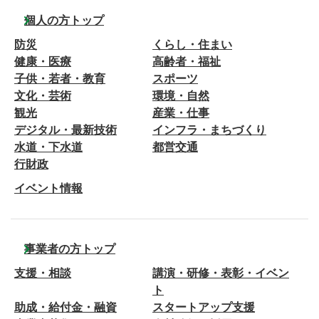
個人の方トップ
防災
くらし・住まい
健康・医療
高齢者・福祉
子供・若者・教育
スポーツ
文化・芸術
環境・自然
観光
産業・仕事
デジタル・最新技術
インフラ・まちづくり
水道・下水道
都営交通
行財政
イベント情報
事業者の方トップ
支援・相談
講演・研修・表彰・イベン
ト
助成・給付金・融資
スタートアップ支援