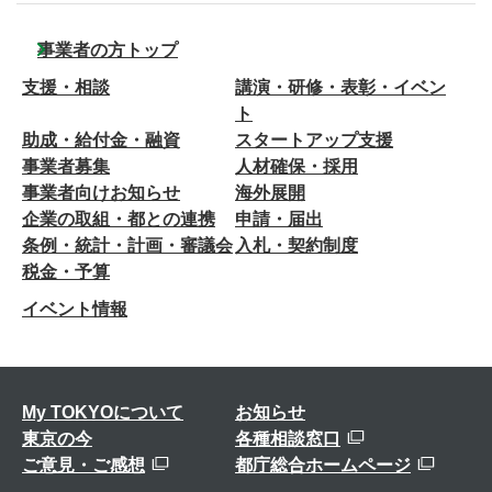
事業者の方トップ
支援・相談
講演・研修・表彰・イベン
ト
助成・給付金・融資
スタートアップ支援
事業者募集
人材確保・採用
事業者向けお知らせ
海外展開
企業の取組・都との連携
申請・届出
条例・統計・計画・審議会
入札・契約制度
税金・予算
イベント情報
My TOKYOについて
お知らせ
東京の今
各種相談窓口
ご意見・ご感想
都庁総合ホームページ