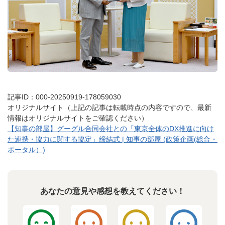
記事ID：000-20250919-178059030
オリジナルサイト（上記の記事は転載時点の内容ですので、最新
情報はオリジナルサイトをご確認ください）
【知事の部屋】グーグル合同会社との「東京全体のDX推進に向け
た連携・協力に関する協定」締結式 | 知事の部屋 (政策企画(総合・
ポータル）)
あなたの意見や感想を教えてください！