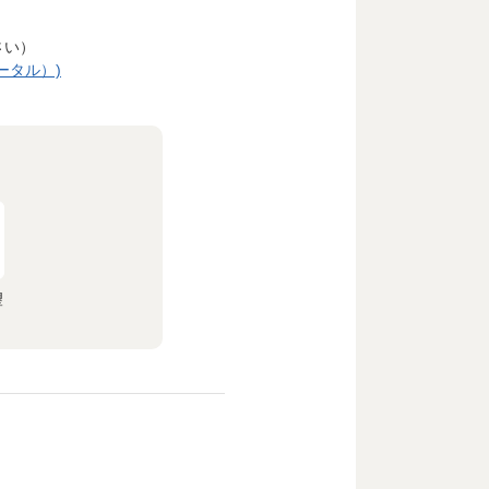
さい）
ポータル）)
望