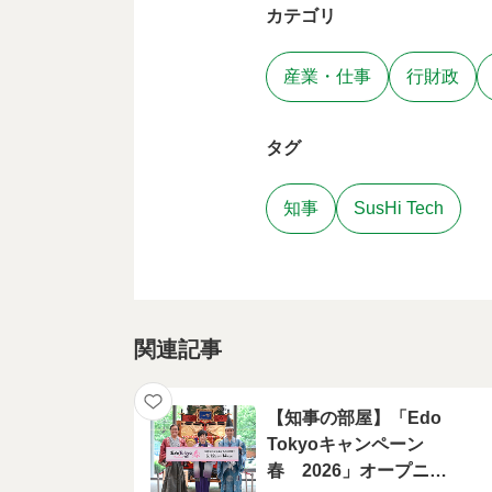
カテゴリ
産業・仕事
行財政
タグ
知事
SusHi Tech
関連記事
【知事の部屋】「Edo
Tokyoキャンペーン
春 2026」オープニン