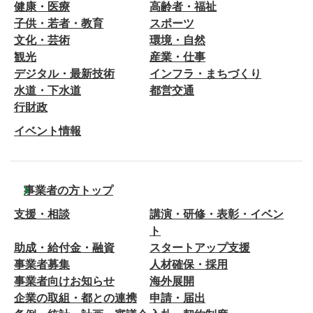
健康・医療
高齢者・福祉
子供・若者・教育
スポーツ
文化・芸術
環境・自然
観光
産業・仕事
デジタル・最新技術
インフラ・まちづくり
水道・下水道
都営交通
行財政
イベント情報
事業者の方トップ
支援・相談
講演・研修・表彰・イベン
ト
助成・給付金・融資
スタートアップ支援
事業者募集
人材確保・採用
事業者向けお知らせ
海外展開
企業の取組・都との連携
申請・届出