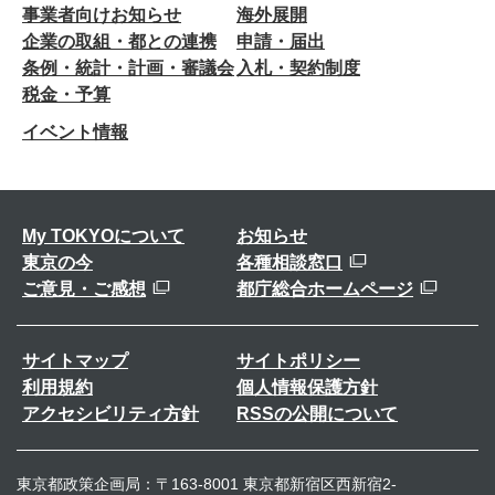
事業者向けお知らせ
海外展開
企業の取組・都との連携
申請・届出
条例・統計・計画・審議会
入札・契約制度
税金・予算
イベント情報
My TOKYOについて
お知らせ
東京の今
各種相談窓口
ご意見・ご感想
都庁総合ホームページ
サイトマップ
サイトポリシー
利用規約
個人情報保護方針
アクセシビリティ方針
RSSの公開について
東京都政策企画局：〒163-8001 東京都新宿区西新宿2-