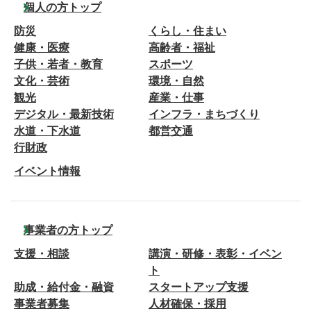
個人の方トップ
防災
くらし・住まい
健康・医療
高齢者・福祉
子供・若者・教育
スポーツ
文化・芸術
環境・自然
観光
産業・仕事
デジタル・最新技術
インフラ・まちづくり
水道・下水道
都営交通
行財政
イベント情報
事業者の方トップ
支援・相談
講演・研修・表彰・イベン
ト
助成・給付金・融資
スタートアップ支援
事業者募集
人材確保・採用