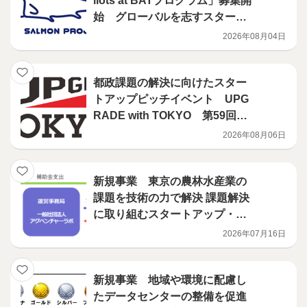
ilots at BATプログラム」募集開
始 グローバルを志すスタート
アップに対し、ニューヨークで
2026年08月04日
の現地支援プログラムを展開
都政課題の解決に向けたスター
トアップピッチイベント UPG
RADE with TOKYO 第59回開
催決定！
2026年08月06日
新規事業 東京の農林水産業の
課題を技術の力で解決 課題解決
に取り組むスタートアップ・中
小企業を募集します
2026年07月16日
新規事業 地域や環境に配慮し
たデータセンターの整備を促進