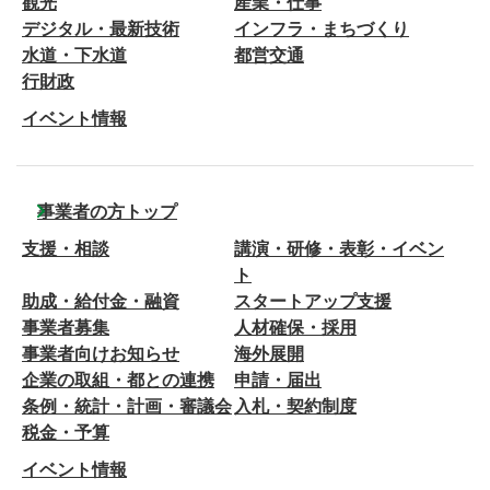
観光
産業・仕事
デジタル・最新技術
インフラ・まちづくり
水道・下水道
都営交通
行財政
イベント情報
事業者の方トップ
支援・相談
講演・研修・表彰・イベン
ト
助成・給付金・融資
スタートアップ支援
事業者募集
人材確保・採用
事業者向けお知らせ
海外展開
企業の取組・都との連携
申請・届出
条例・統計・計画・審議会
入札・契約制度
税金・予算
イベント情報