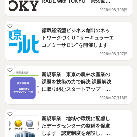
RADE with TOKYO 第59回開
催決定！
2026年08月06日
循環経済型ビジネス創出のネッ
トワークづくり “サーキュラーエ
コノミーサロン”を開催します
2026年08月07日
新規事業 東京の農林水産業の
課題を技術の力で解決 課題解決
に取り組むスタートアップ・中
小企業を募集します
2026年07月16日
新規事業 地域や環境に配慮し
たデータセンターの整備を促進
します 認定制度を創設し、補