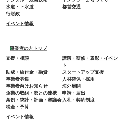
水道・下水道
都営交通
行財政
イベント情報
事業者の方トップ
支援・相談
講演・研修・表彰・イベン
ト
助成・給付金・融資
スタートアップ支援
事業者募集
人材確保・採用
事業者向けお知らせ
海外展開
企業の取組・都との連携
申請・届出
条例・統計・計画・審議会
入札・契約制度
税金・予算
イベント情報