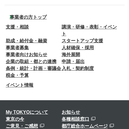
事業者の方トップ
支援・相談
講演・研修・表彰・イベン
ト
助成・給付金・融資
スタートアップ支援
事業者募集
人材確保・採用
事業者向けお知らせ
海外展開
企業の取組・都との連携
申請・届出
条例・統計・計画・審議会
入札・契約制度
税金・予算
イベント情報
My TOKYOについて
お知らせ
東京の今
各種相談窓口
ご意見・ご感想
都庁総合ホームページ