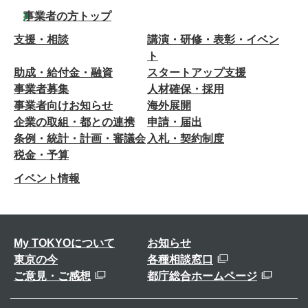
事業者の方トップ
支援・相談
講演・研修・表彰・イベン
ト
助成・給付金・融資
スタートアップ支援
事業者募集
人材確保・採用
事業者向けお知らせ
海外展開
企業の取組・都との連携
申請・届出
条例・統計・計画・審議会
入札・契約制度
税金・予算
イベント情報
My TOKYOについて
お知らせ
東京の今
各種相談窓口
ご意見・ご感想
都庁総合ホームページ