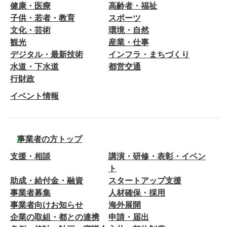
健康・医療
高齢者・福祉
子供・若者・教育
スポーツ
文化・芸術
環境・自然
観光
産業・仕事
デジタル・最新技術
インフラ・まちづくり
水道・下水道
都営交通
行財政
イベント情報
事業者の方トップ
支援・相談
講演・研修・表彰・イベン
ト
助成・給付金・融資
スタートアップ支援
事業者募集
人材確保・採用
事業者向けお知らせ
海外展開
企業の取組・都との連携
申請・届出