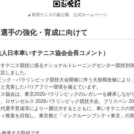
▲有明テニスの森公園 公式ホームページ
た選手の強化・育成に向けて
法人日本車いすテニス協会会長コメント）
いすテニス競技に係るナショナルトレーニングセンター競技別
指定しました。
ンピック・パラリンピック競技大会開催に伴う大規模改修により
ィと充実したバリアフリー環境を備えています。
ス協会は、東京2020パラリンピックのレガシーを継承しなが
ロサンゼルス 2028パラリンピック競技大会、ブリスベン 20
世代選手育成等により一層注力するとともに、車いすテニスの
ティ推進を目指し、東京都と「インクルーシブシティ東京」の
を推進する取組です。