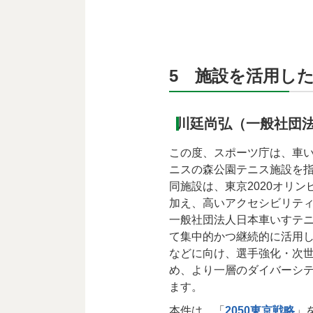
5 施設を活用し
川廷尚弘（一般社団
この度、スポーツ庁は、車
ニスの森公園テニス施設を
同施設は、東京2020オリ
加え、高いアクセシビリテ
一般社団法人日本車いすテニ
て集中的かつ継続的に活用し、
などに向け、選手強化・次
め、より一層のダイバーシ
ます。
本件は、「
2050東京戦略
」