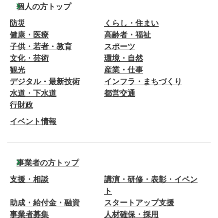
個人の方トップ
防災
くらし・住まい
健康・医療
高齢者・福祉
子供・若者・教育
スポーツ
文化・芸術
環境・自然
観光
産業・仕事
デジタル・最新技術
インフラ・まちづくり
水道・下水道
都営交通
行財政
イベント情報
事業者の方トップ
支援・相談
講演・研修・表彰・イベン
ト
助成・給付金・融資
スタートアップ支援
事業者募集
人材確保・採用