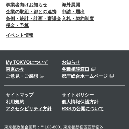
事業者向けお知らせ
海外展開
企業の取組・都との連携
申請・届出
条例・統計・計画・審議会
入札・契約制度
税金・予算
イベント情報
My TOKYOについて
お知らせ
東京の今
各種相談窓口
ご意見・ご感想
都庁総合ホームページ
サイトマップ
サイトポリシー
利用規約
個人情報保護方針
アクセシビリティ方針
RSSの公開について
東京都政策企画局：〒163-8001 東京都新宿区西新宿2-