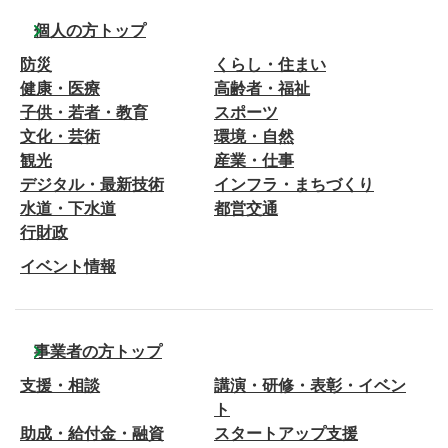
個人の方トップ
防災
くらし・住まい
健康・医療
高齢者・福祉
子供・若者・教育
スポーツ
文化・芸術
環境・自然
観光
産業・仕事
デジタル・最新技術
インフラ・まちづくり
水道・下水道
都営交通
行財政
イベント情報
事業者の方トップ
支援・相談
講演・研修・表彰・イベン
ト
助成・給付金・融資
スタートアップ支援