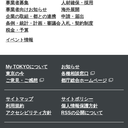
事業者募集
人材確保・採用
事業者向けお知らせ
海外展開
企業の取組・都との連携
申請・届出
条例・統計・計画・審議会
入札・契約制度
税金・予算
イベント情報
My TOKYOについて
お知らせ
東京の今
各種相談窓口
ご意見・ご感想
都庁総合ホームページ
サイトマップ
サイトポリシー
利用規約
個人情報保護方針
アクセシビリティ方針
RSSの公開について