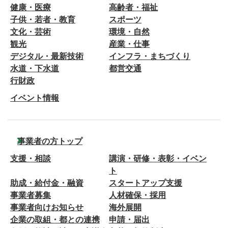
健康・医療
高齢者・福祉
子供・若者・教育
スポーツ
文化・芸術
環境・自然
観光
産業・仕事
デジタル・最新技術
インフラ・まちづくり
水道・下水道
都営交通
行財政
イベント情報
事業者の方トップ
支援・相談
講演・研修・表彰・イベン
ト
助成・給付金・融資
スタートアップ支援
事業者募集
人材確保・採用
事業者向けお知らせ
海外展開
企業の取組・都との連携
申請・届出