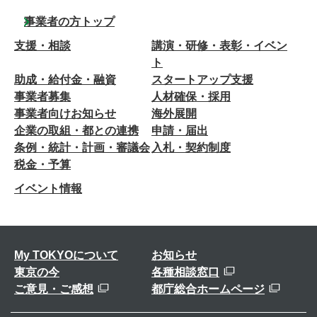
事業者の方トップ
支援・相談
講演・研修・表彰・イベン
ト
助成・給付金・融資
スタートアップ支援
事業者募集
人材確保・採用
事業者向けお知らせ
海外展開
企業の取組・都との連携
申請・届出
条例・統計・計画・審議会
入札・契約制度
税金・予算
イベント情報
My TOKYOについて
お知らせ
東京の今
各種相談窓口
ご意見・ご感想
都庁総合ホームページ