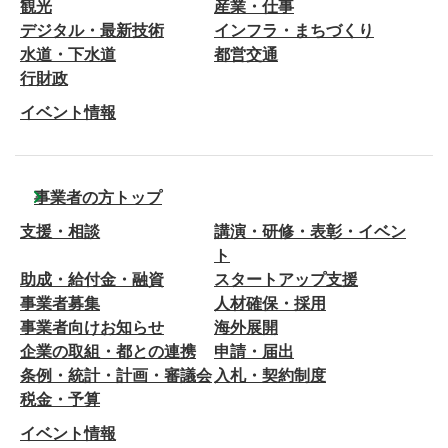
観光
産業・仕事
デジタル・最新技術
インフラ・まちづくり
水道・下水道
都営交通
行財政
イベント情報
事業者の方トップ
支援・相談
講演・研修・表彰・イベン
ト
助成・給付金・融資
スタートアップ支援
事業者募集
人材確保・採用
事業者向けお知らせ
海外展開
企業の取組・都との連携
申請・届出
条例・統計・計画・審議会
入札・契約制度
税金・予算
イベント情報