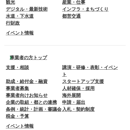
観光
産業・仕事
デジタル・最新技術
インフラ・まちづくり
水道・下水道
都営交通
行財政
イベント情報
事業者の方トップ
支援・相談
講演・研修・表彰・イベン
ト
助成・給付金・融資
スタートアップ支援
事業者募集
人材確保・採用
事業者向けお知らせ
海外展開
企業の取組・都との連携
申請・届出
条例・統計・計画・審議会
入札・契約制度
税金・予算
イベント情報