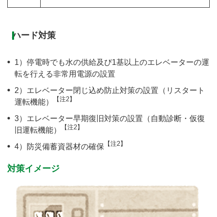
ハード対策
1）停電時でも水の供給及び1基以上のエレベーターの運
転を行える非常用電源の設置
2）エレベーター閉じ込め防止対策の設置（リスタート
【注2】
運転機能）
3）エレベーター早期復旧対策の設置（自動診断・仮復
【注2】
旧運転機能）
【注2】
4）防災備蓄資器材の確保
対策イメージ