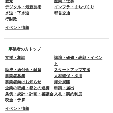
観光
産業・仕事
デジタル・最新技術
インフラ・まちづくり
水道・下水道
都営交通
行財政
イベント情報
事業者の方トップ
支援・相談
講演・研修・表彰・イベン
ト
助成・給付金・融資
スタートアップ支援
事業者募集
人材確保・採用
事業者向けお知らせ
海外展開
企業の取組・都との連携
申請・届出
条例・統計・計画・審議会
入札・契約制度
税金・予算
イベント情報