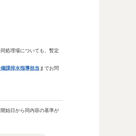
同処理場についても、暫定
設備課排水指導担当
までお問
用開始日から同内容の基準が