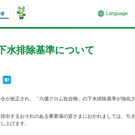
Language
業者
下水排除基準について
行令が改正され、「六価クロム化合物」の下水排除基準が強化
は排出するおそれのある事業場の皆さまにおかれましては、引
申し上げます。