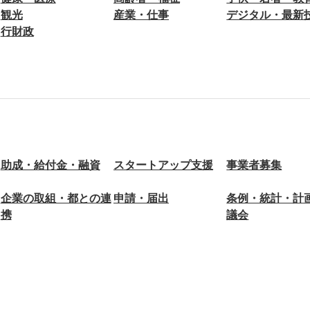
観光
産業・仕事
デジタル・最新
行財政
助成・給付金・融資
スタートアップ支援
事業者募集
企業の取組・都との連
申請・届出
条例・統計・計
携
議会