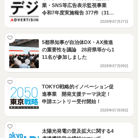
業・SNS等広告表示監視事業
令和7年度実施報告 377件（312
事業者）に対し、改善指導を行
2026年07月27日
いました！
5都県知事が自治体DX・AX推進
の重要性を議論 28府県等から1
11名が参加しました
2026年07月09日
TOKYO戦略的イノベーション促
進事業 開発支援テーマ決定！
申請エントリー受付開始！
2026年07月09日
太陽光発電の普及拡大に関する4