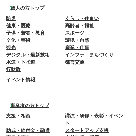
個人の方トップ
防災
くらし・住まい
健康・医療
高齢者・福祉
子供・若者・教育
スポーツ
文化・芸術
環境・自然
観光
産業・仕事
デジタル・最新技術
インフラ・まちづくり
水道・下水道
都営交通
行財政
イベント情報
事業者の方トップ
支援・相談
講演・研修・表彰・イベン
ト
助成・給付金・融資
スタートアップ支援