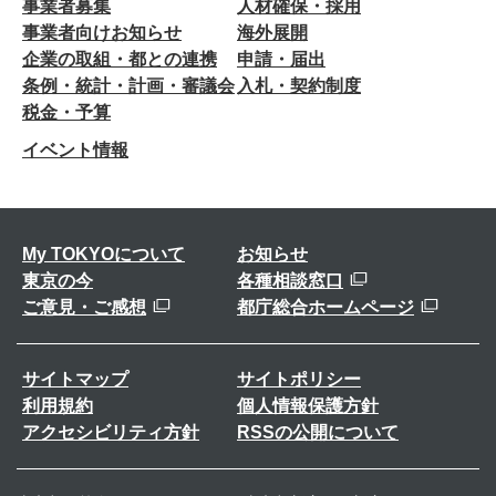
事業者募集
人材確保・採用
事業者向けお知らせ
海外展開
企業の取組・都との連携
申請・届出
条例・統計・計画・審議会
入札・契約制度
税金・予算
イベント情報
My TOKYOについて
お知らせ
東京の今
各種相談窓口
ご意見・ご感想
都庁総合ホームページ
サイトマップ
サイトポリシー
利用規約
個人情報保護方針
アクセシビリティ方針
RSSの公開について