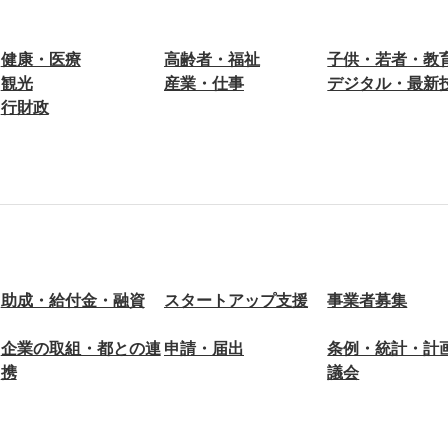
健康・医療
高齢者・福祉
子供・若者・教
観光
産業・仕事
デジタル・最新
行財政
助成・給付金・融資
スタートアップ支援
事業者募集
企業の取組・都との連
申請・届出
条例・統計・計
携
議会