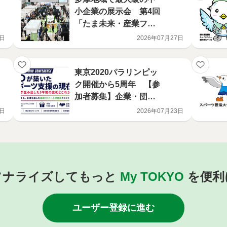
小企業の展示会 第4回
「たま未来・産業フェ
ア」出展者を募集
6日
2026年07月27日
東京2020パラリンピッ
ク開催から5周年 【参
加者募集】企業・団体
向け講演会「TEAM BE
0日
2026年07月23日
YOND CONFERENC
E」開催決定！！TOKY
Oが築いたパラスポー
ツ支援の現在地 企業
の実践が生み出した5年
ソナライズしてもっと
My TOKYO
を便利
間の変化とこれから
ユーザー登録に進む