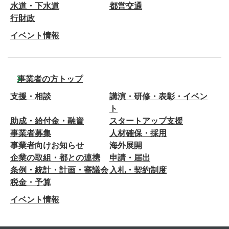
水道・下水道
都営交通
行財政
イベント情報
事業者の方トップ
支援・相談
講演・研修・表彰・イベン
ト
助成・給付金・融資
スタートアップ支援
事業者募集
人材確保・採用
事業者向けお知らせ
海外展開
企業の取組・都との連携
申請・届出
条例・統計・計画・審議会
入札・契約制度
税金・予算
イベント情報