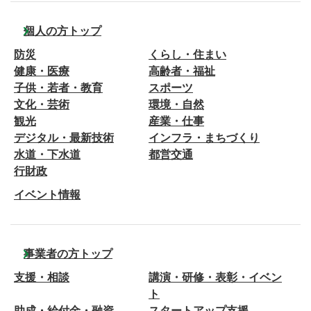
個人の方トップ
防災
くらし・住まい
健康・医療
高齢者・福祉
子供・若者・教育
スポーツ
文化・芸術
環境・自然
観光
産業・仕事
デジタル・最新技術
インフラ・まちづくり
水道・下水道
都営交通
行財政
イベント情報
事業者の方トップ
支援・相談
講演・研修・表彰・イベン
ト
助成・給付金・融資
スタートアップ支援