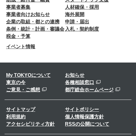
事業者募集
人材確保・採用
事業者向けお知らせ
海外展開
企業の取組・都との連携
申請・届出
条例・統計・計画・審議会
入札・契約制度
税金・予算
イベント情報
My TOKYOについて
お知らせ
東京の今
各種相談窓口
ご意見・ご感想
都庁総合ホームページ
サイトマップ
サイトポリシー
利用規約
個人情報保護方針
アクセシビリティ方針
RSSの公開について