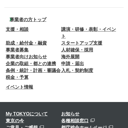
事業者の方トップ
支援・相談
講演・研修・表彰・イベン
ト
助成・給付金・融資
スタートアップ支援
事業者募集
人材確保・採用
事業者向けお知らせ
海外展開
企業の取組・都との連携
申請・届出
条例・統計・計画・審議会
入札・契約制度
税金・予算
イベント情報
My TOKYOについて
お知らせ
東京の今
各種相談窓口
ご意見・ご感想
都庁総合ホームページ